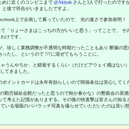
ために近くのコンビニまで
@Akiyah
さんと3人で行ったのですが
、と後で符合がいきましたですよ。
acebook上で企画して募っていたので、 光の速さで参加表明！
あって「りょーさまはこっちの方がいいと思う」ってことで、 その
うわけです。
が、珍しく業務調整が不透明な時期だったこともあり 断腸の思
ったし、というので 7/7に混ぜてもらうことに。
ちゃうんやろか、と錯覚するくらい（だけどアウェイ感はない）
出してきました。
のポイントカードは永年有効らしいので関係各位は安心してく
田町の勤労福祉会館だったと思うので秋か春かな）の懇親会の居酒
って考えた記憶がありまする。その後の快進撃は皆さんの知ると
ている場面のパパラッチ写真を撮らせていただいたのは良い