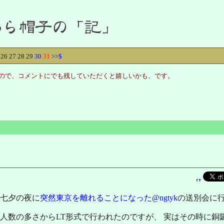
26
27
28
29
30
31
>>
$
りませんので、コメントにでも残していただくと嬉しいかも、です。
、七夕の夜に
突然東京を離れることになった@ngtyk
の送別会に
人数の多さからLT形式で行われたのですが、 実はその時に銅