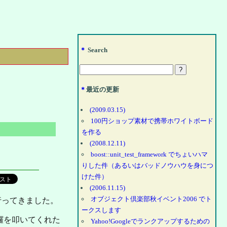
＊
Search
＊
最近の更新
(2009.03.15)
100円ショップ素材で携帯ホワイトボード
を作る
(2008.12.11)
boost::unit_test_framework でちょいハマ
りした件（あるいはバッドノウハウを身につ
けた件）
(2006.11.15)
オブジェクト倶楽部秋イベント2006 でト
行ってきました。
ークスします
鑼を叩いてくれた
Yahoo!Googleでランクアップするための