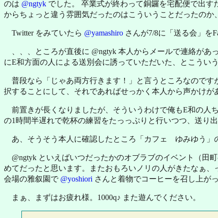
のは
@ngtyk
でした。 卒業式が終わって銅鑼を宅配便で出す
からちょっと違う雰囲気だったのはこういうことだったのか
Twitter をみていたら
@yamashiro
さんが7/8に「送る会」をF
、、、ところが直後に @ngtyk 本人からメールで連絡が
にE和方面の人による送別会に誘っていただいた、とこうい
普段なら「じゃあ両方行きます！」と言うところなのです
択することにして、それであればせっかく本人から声かけがあ
前置きが長くなりましたが、そういうわけで俺もE和の人
の1時間半遅れで乾杯の練習をたっっぷりと行いつつ、送り
あ、そうそう本人に確認したところ「カフェ ゆみゆう」
@ngtyk といえばいつだったかのオブラブのイベント（
めてだったと思います。またおもろいノリの人がきたなぁ、
会場の雅叙園で
@yoshiori
さんと着物でコーヒーを召し上がっ
まぁ、まずはお疲れ様。1000q♪ また遊んでください。