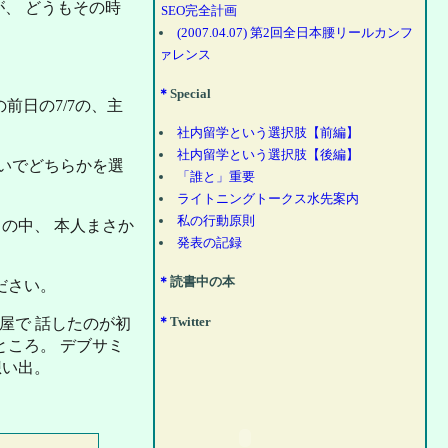
、 どうもその時
SEO完全計画
(2007.04.07) 第2回全日本腰リールカンフ
ァレンス
＊
Special
前日の7/7の、主
社内留学という選択肢【前編】
社内留学という選択肢【後編】
いでどちらかを選
「誰と」重要
ライトニングトークス水先案内
私の行動原則
の中、 本人まさか
発表の記録
＊
読書中の本
ださい。
＊
Twitter
屋で 話したのが初
ころ。 デブサミ
想い出。