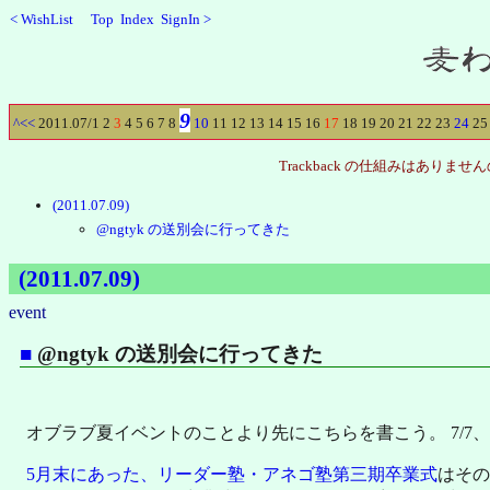
<
WishList
Top
Index
SignIn
>
Recent
9
^
<<
2011.07/
1
2
3
4
5
6
7
8
10
11
12
13
14
15
16
17
18
19
20
21
22
23
24
25
Trackback の仕組みはあ
(2011.07.09)
@ngtyk の送別会に行ってきた
(2011.07.09)
event
■
@ngtyk の送別会に行ってきた
オブラブ夏イベントのことより先にこちらを書こう。 7/7
5月末にあった、リーダー塾・アネゴ塾第三期卒業式
はその