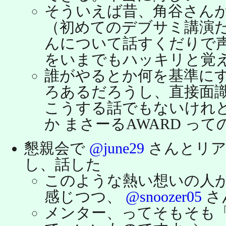
そういえば昔、角谷さん
（初めてのデブサミ講演だ
んについて話すくだりで
をいまでもハッキリと覚
誰がやるとか何を基準に
ろあるだろうし、直接面
こうする話でもないけれど、
か まさーるAWARD っ
懇親会で
@june29
さんとリア
し、話した
このような熱い想いの人
感じつつ、
@snoozer05
さ
メンター、ってそもそも