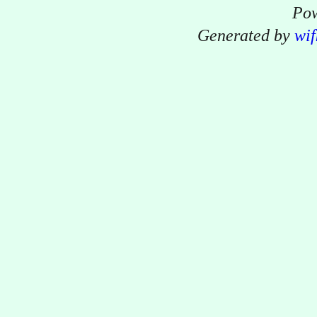
Pow
Generated by
wif