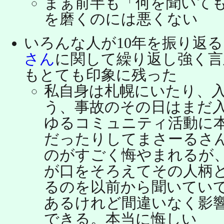
まぁ前半も「何を聞いて
を磨くのには悪くない
いろんな人が10年を振り返
さん
に関して繰り返し強く言
もとても印象に残った
私自身は札幌にいたり、
う、事故のその日はまだ
ゆるコミュニティ活動に
だったりしてまさーるさ
のがすごく悔やまれるが
が口をそろえてその人柄
るのを以前から聞いてい
あるけれど間違いなく影
できる。本当に悔しい