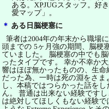
ある。XPJUGスタッフ。好
愛マップ」。
＊
ある日脳梗塞に
筆者は2004年の年末から職場に
頭までの 5ヶ月強の期間、脳梗
ていました。 脳梗塞の中でも
ったタイプです。 幸か不幸か
響はほぼ無かったものの、生命
だった為、一時は死の淵をさま
し、本稿ではつらかった話をし
ん。 普通は出来ない経験です
は絶対してほしくもない経験で
ような Extreme Experienc