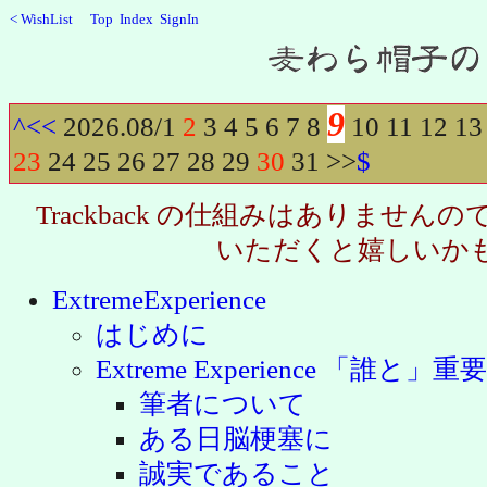
<
WishList
Top
Index
SignIn
Recent
9
^
<<
2026.08/
1
2
3
4
5
6
7
8
10
11
12
13
23
24
25
26
27
28
29
30
31
>>
$
Trackback の仕組みはありませ
いただくと嬉しいか
ExtremeExperience
はじめに
Extreme Experience 「誰と」重要
筆者について
ある日脳梗塞に
誠実であること