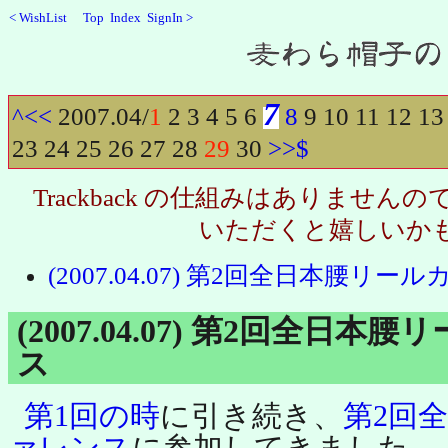
<
WishList
Top
Index
SignIn
>
Recent
7
^
<<
2007.04/
1
2
3
4
5
6
8
9
10
11
12
13
23
24
25
26
27
28
29
30
>>
$
Trackback の仕組みはありませ
いただくと嬉しいか
(2007.04.07) 第2回全日本腰リ
(2007.04.07) 第2回全日
ス
第1回の時
に引き続き、
第2回
ァレンス
に参加してきました。