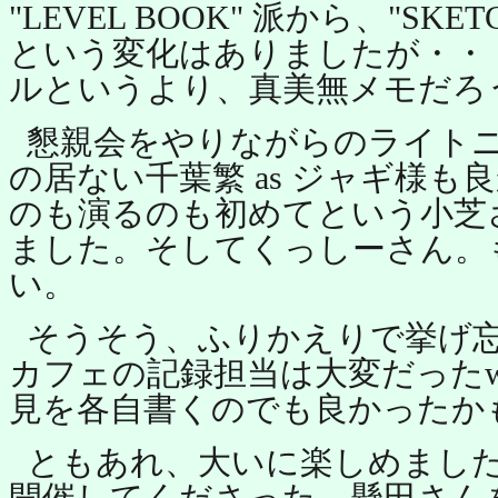
"LEVEL BOOK" 派から、"SKE
という変化はありましたが・・・(
ルというより、真美無メモだろ
懇親会をやりながらのライト
の居ない千葉繁 as ジャギ様も
のも演るのも初めてという小芝
ました。そしてくっしーさん。
い。
そうそう、ふりかえりで挙げ
カフェの記録担当は大変だったw
見を各自書くのでも良かったか
ともあれ、大いに楽しめまし
開催してくださった、懸田さん