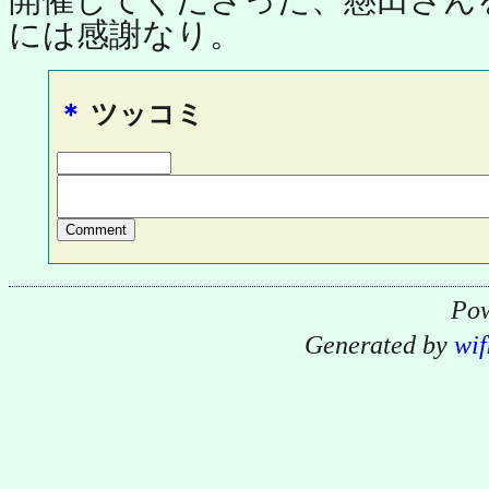
には感謝なり。
＊
ツッコミ
Pow
Generated by
wif