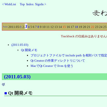
<
WishList
Top
Index
SignIn
>
Recent
3
^
<<
2011.05/
1
2
4
5
6
7
8
9
10
11
12
13
14
15
16
17
18
19
20
21
22
23
24
25
Trackback の仕組みはあ
(2011.05.03)
Qt 開発メモ
プロジェクトファイルで include path を相対パスで指
Qt Creator の作業ディレクトリについて
MacでQt Creator で llvm を使う
(2011.05.03)
qt
■
Qt 開発メモ