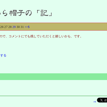
26
27
28
29
30
31
>>
$
りませんので、コメントにでも残していただくと嬉しいかも、です。
定する