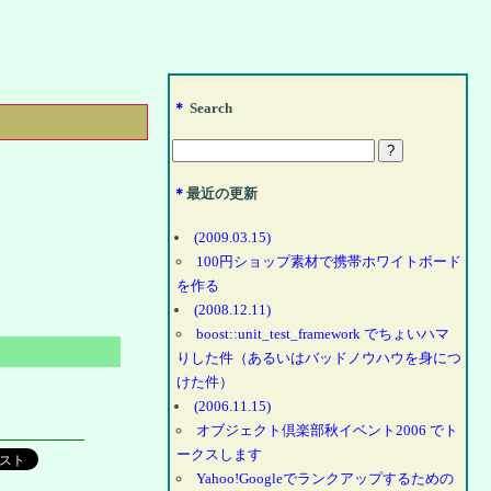
＊
Search
＊
最近の更新
(2009.03.15)
100円ショップ素材で携帯ホワイトボード
を作る
(2008.12.11)
boost::unit_test_framework でちょいハマ
りした件（あるいはバッドノウハウを身につ
けた件）
(2006.11.15)
オブジェクト倶楽部秋イベント2006 でト
ークスします
Yahoo!Googleでランクアップするための