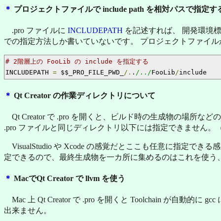
＊
プロジェクトファイルで include path を相対パスで指定す
.pro ファイルに
INCLUDEPATH
を記述すれば、 開発環境標準パ
での指定方法しか書いていないです。 プロジェクトファイルから
# 2階層上の FooLib の include を指定する
INCLUDEPATH 
=
 $$_PRO_FILE_PWD_
/.
.
/../
FooLib
/
include
＊
Qt Creator の作業ディレクトリについて
Qt Creator で .pro を開くと、ビルド時の生成物
.pro ファイルと同じディレクトリ以下には指定できません
VisualStudio や Xcode の感覚だとここも任意に指
定できるので、最終生成物を一カ所に集めるのはこれを使う
＊
MacでQt Creator で llvm を使う
Mac 上 Qt Creator で .pro を開くと Toolchain 
出来ません。