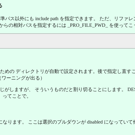
る
ス以外にも include path を指定できます。 ただ、リフ
の相対パスを指定するには _PRO_FILE_PWD_ を使って
の場所などのための ディレクトリが自動で設定されます。後で指定し直
。（ワーニングが出る）
定できる感じがしますが、 そういうものだと割り切ることにします。 DE
、ってことで。
が自動的に gcc になります。 ここは選択のプルダウンが disabled にな