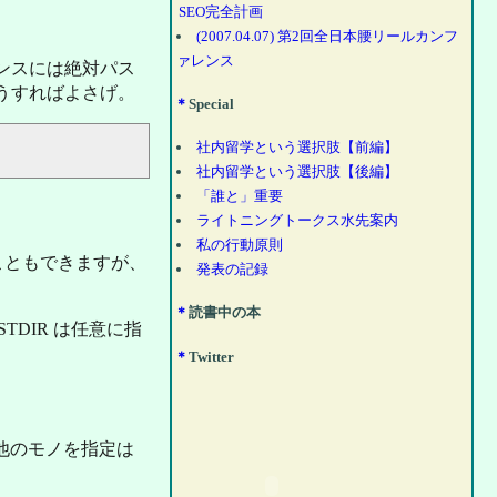
SEO完全計画
(2007.04.07) 第2回全日本腰リールカンフ
ァレンス
ァレンスには絶対パス
こうすればよさげ。
＊
Special
社内留学という選択肢【前編】
社内留学という選択肢【後編】
「誰と」重要
ライトニングトークス水先案内
私の行動原則
すこともできますが、
発表の記録
＊
読書中の本
STDIR は任意に指
＊
Twitter
っていて他のモノを指定は