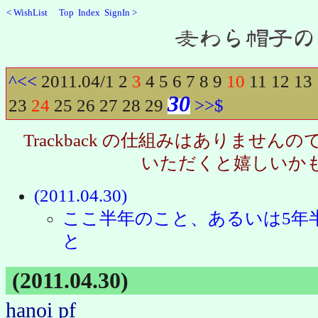
<
WishList
Top
Index
SignIn
>
Recent
^
<<
2011.04/
1
2
3
4
5
6
7
8
9
10
11
12
13
30
23
24
25
26
27
28
29
>>
$
Trackback の仕組みはありませ
いただくと嬉しいか
(2011.04.30)
ここ半年のこと、あるいは5年
と
(2011.04.30)
hanoi
pf