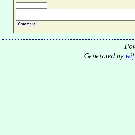
Pow
Generated by
wif