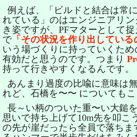
例えば、「ビルドと結合は常
れている」のはエンジニアリン
き姿ですが、PFマターとして
で
「その状況を作り出している
いう場づくりに持っていくため
有効だと思うのです。つまり
Pr
持って行きやすくなるんです。
あんまり過度の比喩に意味は
れど、石橋を〜〜 についても
長～い柄のついた重〜い大鎚
思いで持ち上げて10m先を叩こ
の先が崖だったら全員で落ちま