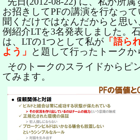
先日(2012-08-22) に、私
お招きしてPFの講演を行なっ
聞くだけではなんだからと思い
例紹介LTを3名発表しました。
は、LTの1つとして私が
「語ら
よう」
と題して行ったトークか
そのトークのスライドからピ
てみます。