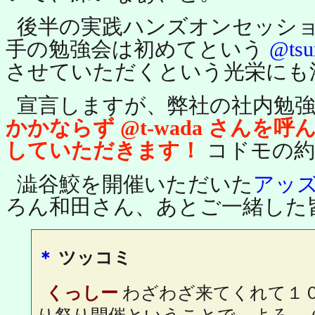
後半の実践ハンズオンセッシ
手の勉強会は初めてという
@ts
させていただくという光栄にも
宣言しますが、弊社の社内勉
かかならず @t-wada さんを呼
していただきます！
コドモの約束
澁谷鮫を開催いただいた
アッ
ろん和田さん、あとご一緒した皆様
＊
ツッコミ
くっしー
わざわざ来てくれて１