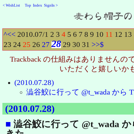
<
WishList
Top
Index
SignIn
>
Recent
^
<<
2010.07/
1
2
3
4
5
6
7
8
9
10
11
12
13
28
23
24
25
26
27
29
30
31
>>
$
Trackback の仕組みはありませ
いただくと嬉しいか
(2010.07.28)
澁谷鮫に行って @t_wada から
(2010.07.28)
■
澁谷鮫に行って @t_wada か
きた