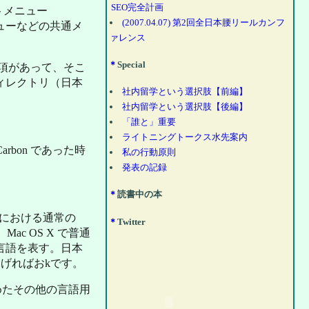
SEO完全計画
トメニュー
(2007.04.07) 第2回全日本腰リールカンフ
ニューなどの共通メ
ァレンス
＊
Special
ogs」という項があって、そこ
ィレクトリ（日本
社内留学という選択肢【前編】
社内留学という選択肢【後編】
「誰と」重要
ライトニングトークス水先案内
bon であった時
私の行動原則
発表の記録
＊
読書中の本
tにおける通常の
＊
Twitter
ac OS X で普通
（XXは言語を表す。日本
r してあげればおkです。
含めたその他の言語用