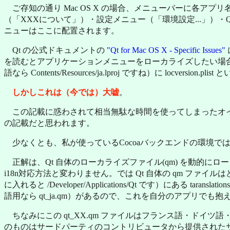
ご存知の通り Mac OS X の場合、メニューバーに各
（「XXXについて」）・設定メニュー（「環境設定...」）・
ニューはここに配置されます。
Qt の公式ドキュメントの
"Qt for Mac OS X - Specific Issues"
に
を読むとアプリケーションメニューをローカライズしたい場
語なら Contents/Resources/ja.lproj ですね）に locver
しかしこれは（今では）大嘘
。
この記載に惑わされて相当無駄な時間を使ってしまったオイラがい
の記載だと思われます。
少なくとも、私が使っているCocoaバックエンドの環境で
正解は、Qt 自体のローカライズファイル(qm) を動的
i18n対応方法と変わりません。では Qt 自体の qm ファイルは
に入れると /Developer/Applications/Qt です）にある t
語用なら qt_ja.qm）があるので、これを自分のアプリでも抱えて QTranslat
ちなみにこの qt_XX.qm ファイルはフランス語・ドイツ
のものはサードパーティのコントリビュータから提供された