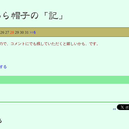
26
27
28
29
30
31
>>
$
りませんので、コメントにでも残していただくと嬉しいかも、です。
にする
る