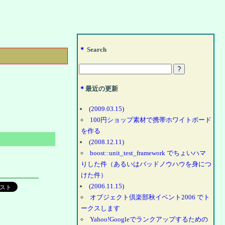
＊
Search
＊
最近の更新
(2009.03.15)
100円ショップ素材で携帯ホワイトボード
を作る
(2008.12.11)
boost::unit_test_framework でちょいハマ
りした件（あるいはバッドノウハウを身につ
けた件）
(2006.11.15)
オブジェクト倶楽部秋イベント2006 でト
ークスします
Yahoo!Googleでランクアップするための