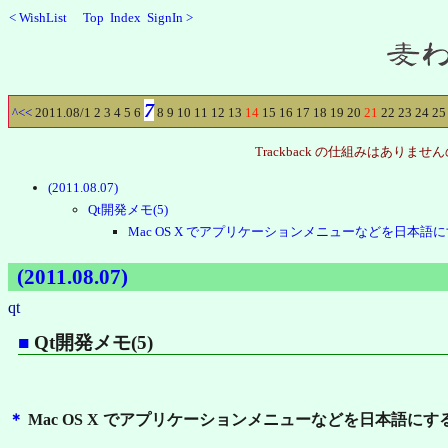
<
WishList
Top
Index
SignIn
>
Recent
7
^
<<
2011.08/
1
2
3
4
5
6
8
9
10
11
12
13
14
15
16
17
18
19
20
21
22
23
24
25
Trackback の仕組みはあ
(2011.08.07)
Qt開発メモ(5)
Mac OS X でアプリケーションメニューなどを日本語
(2011.08.07)
qt
■
Qt開発メモ(5)
＊
Mac OS X でアプリケーションメニューなどを日本語にす