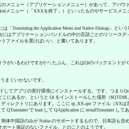
アプリ名のメニュー（アプリケーションメニュー）があって、アバウ
Quitメニュー（「XXXを終了」）といったものやサービスメ
は「Translating the Application Menu and Native Dial
合にはアプリケーションバンドルの中の言語ごとのリソースデ
sion.plist というファイルを置けばいい、と書いてあります。
るわけですが(^^; たぶん、これはQtのバックエンドが Car
はうまくいかないです。
にロードしてアプリの実行環境にインストールする、です。つまりQ
どこにあるか、というと Qt をインストールした場所（$QTDIR、M
aranslations ディレクトリにあります。ここに qt_XX.qm ファイル
er で load して QApplication に installTranslate
語・簡体中国語のみが Nokia のサポートするもので、日本語も
サポート保証のないファイル、とのことのようです。