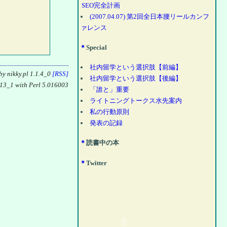
SEO完全計画
(2007.04.07) 第2回全日本腰リールカンフ
ァレンス
＊
Special
社内留学という選択肢【前編】
y nikky.pl 1.1.4_0
[RSS]
社内留学という選択肢【後編】
13_1 with Perl 5.016003
「誰と」重要
ライトニングトークス水先案内
私の行動原則
発表の記録
＊
読書中の本
＊
Twitter