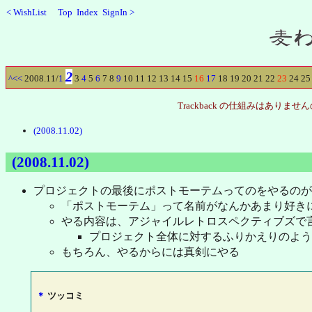
<
WishList
Top
Index
SignIn
>
Recent
2
^
<<
2008.11/
1
3
4
5
6
7
8
9
10
11
12
13
14
15
16
17
18
19
20
21
22
23
24
25
Trackback の仕組みはあ
(2008.11.02)
(2008.11.02)
プロジェクトの最後にポストモーテムってのをやるのが
「ポストモーテム」って名前がなんかあまり好き
やる内容は、アジャイルレトロスペクティブズで
プロジェクト全体に対するふりかえりのよう
もちろん、やるからには真剣にやる
＊
ツッコミ