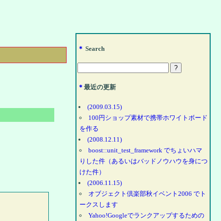
＊
Search
＊
最近の更新
(2009.03.15)
100円ショップ素材で携帯ホワイトボード
を作る
(2008.12.11)
boost::unit_test_framework でちょいハマ
りした件（あるいはバッドノウハウを身につ
けた件）
(2006.11.15)
オブジェクト倶楽部秋イベント2006 でト
ークスします
Yahoo!Googleでランクアップするための