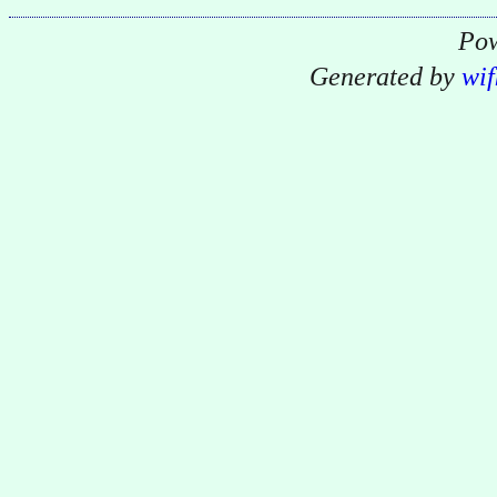
Pow
Generated by
wif