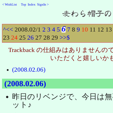
<
WishList
Top
Index
SignIn
>
Recent
6
^
<<
2008.02/
1
2
3
4
5
7
8
9
10
11
12
13
23
24
25
26
27
28
29
>>
$
Trackback の仕組みはありませ
いただくと嬉しいか
(2008.02.06)
(2008.02.06)
昨日のリベンジで、今日は無
ット♪