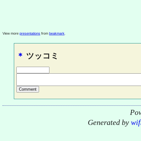
View more
presentations
from
beakmark
.
＊
ツッコミ
Pow
Generated by
wif