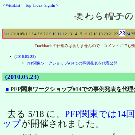
<
WishList
Top
Index
SignIn
>
Recent
23
^
<<
2010.05/
1
2
3
4
5
6
7
8
9
10
11
12
13
14
15
16
17
18
19
20
21
22
24
2
Trackback の仕組みはありませんので、コメントに
(2010.05.23)
PFP関東ワークショップ#14での事例発表を代理公開
(2010.05.23)
■
PFP関東ワークショップ#14での事例発表を代理
去る 5/18 に、
PFP関東では1
ップ
が開催されました。